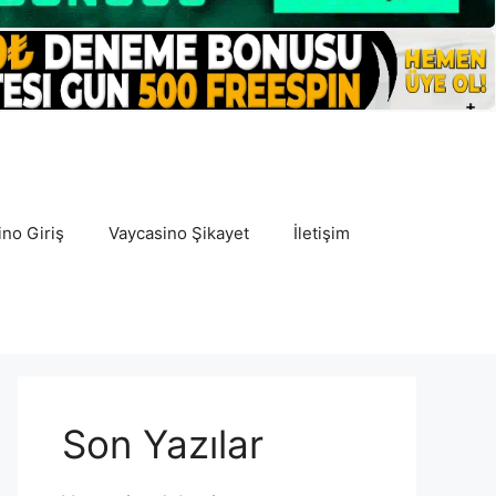
no Giriş
Vaycasino Şikayet
İletişim
Son Yazılar