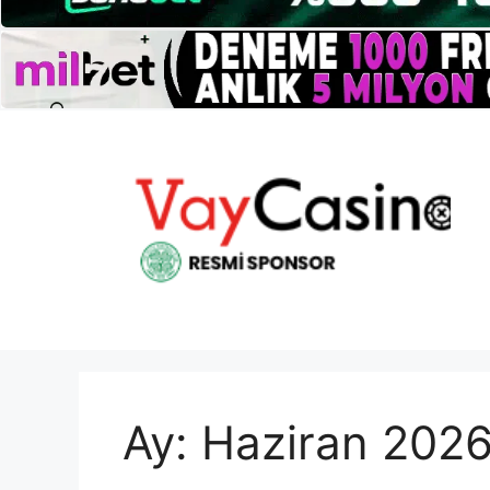
İçeriğe
atla
Ay:
Haziran 202