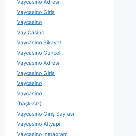
Vaycasino Adresi
Vaycasino Giriş
Vaycasino
Vay Casino
Vaycasino Şikayet
Vaycasino Güncel
Vaycasino Adresi
Vaycasino Giriş
Vaycasino
Vaycasino
(başlıksız)
Vaycasino Giriş Sayfası
Vaycasino Altyapı
Vaycasino İnstagram