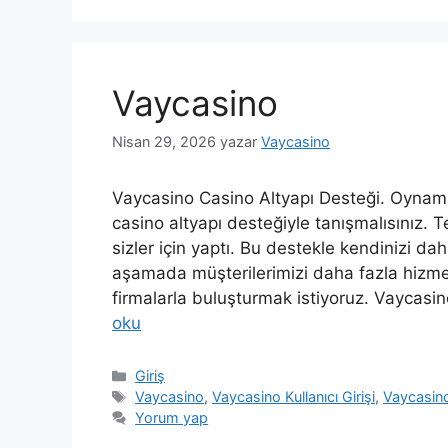
Vaycasino
Nisan 29, 2026
yazar
Vaycasino
Vaycasino Casino Altyapı Desteği. Oynama
casino altyapı desteğiyle tanışmalısınız. 
sizler için yaptı. Bu destekle kendinizi d
aşamada müşterilerimizi daha fazla hizmet
firmalarla buluşturmak istiyoruz. Vaycasi
oku
Kategoriler
Giriş
Etiketler
Vaycasino
,
Vaycasino Kullanıcı Girişi
,
Vaycasin
Yorum yap