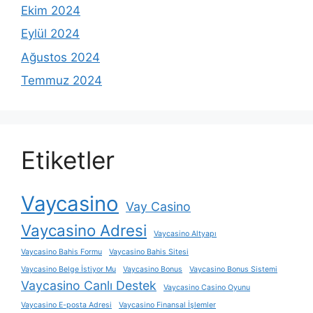
Ekim 2024
Eylül 2024
Ağustos 2024
Temmuz 2024
Etiketler
Vaycasino
Vay Casino
Vaycasino Adresi
Vaycasino Altyapı
Vaycasino Bahis Formu
Vaycasino Bahis Sitesi
Vaycasino Belge İstiyor Mu
Vaycasino Bonus
Vaycasino Bonus Sistemi
Vaycasino Canlı Destek
Vaycasino Casino Oyunu
Vaycasino E-posta Adresi
Vaycasino Finansal İşlemler