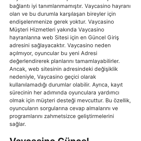
bağlantı iyi tanımlanmamıştır. Vaycasino hayranı
olan ve bu durumla karşılaşan bireyler için
endişelenmenize gerek yoktur. Vaycasino
Müşteri Hizmetleri yakında Vaycasino
hayranlarına web Sitesi için en Güncel Giriş
adresini sağlayacaktır. Vaycasino neden
açılmıyor, oyuncular bu yeni Adresi
değerlendirerek planlarını tamamlayabilirler.
Ancak, web sitesinin adresindeki değişiklik
nedeniyle, Vaycasino geçici olarak
kullanılamadığı durumlar olabilir. Ayrıca, kayıt
sürecinin her adımında oyunculara yardımcı
olmak için müşteri desteği mevcuttur. Bu özellik,
oyuncuların sorgularına cevap almalarını ve
programlarını zahmetsizce geliştirmelerini
sağlar.