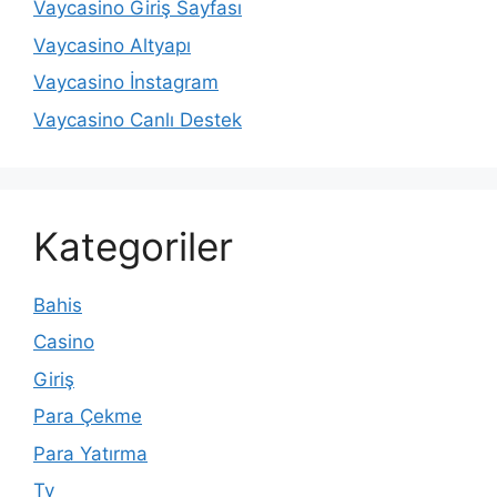
Vaycasino Giriş Sayfası
Vaycasino Altyapı
Vaycasino İnstagram
Vaycasino Canlı Destek
Kategoriler
Bahis
Casino
Giriş
Para Çekme
Para Yatırma
Tv