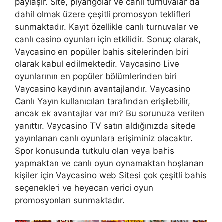
paylaşır. Site, piyangolar ve canlı turnuvalar da
dahil olmak üzere çeşitli promosyon teklifleri
sunmaktadır. Kayıt özellikle canlı turnuvalar ve
canlı casino oyunları için etkilidir. Sonuç olarak,
Vaycasino en popüler bahis sitelerinden biri
olarak kabul edilmektedir. Vaycasino Live
oyunlarının en popüler bölümlerinden biri
Vaycasino kaydının avantajlarıdır. Vaycasino
Canlı Yayın kullanıcıları tarafından erişilebilir,
ancak ek avantajlar var mı? Bu sorunuza verilen
yanıttır. Vaycasino TV satın aldığınızda sitede
yayınlanan canlı oyunlara erişiminiz olacaktır.
Spor konusunda tutkulu olan veya bahis
yapmaktan ve canlı oyun oynamaktan hoşlanan
kişiler için Vaycasino web Sitesi çok çeşitli bahis
seçenekleri ve heyecan verici oyun
promosyonları sunmaktadır.