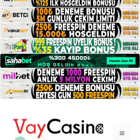
İçeriğe
atla
Menü