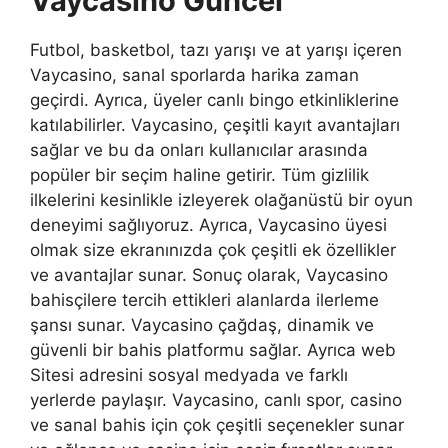
Vaycasino Güncel
Futbol, ​​basketbol, ​​tazı yarışı ve at yarışı içeren
Vaycasino, sanal sporlarda harika zaman
geçirdi. Ayrıca, üyeler canlı bingo etkinliklerine
katılabilirler. Vaycasino, çeşitli kayıt avantajları
sağlar ve bu da onları kullanıcılar arasında
popüler bir seçim haline getirir. Tüm gizlilik
ilkelerini kesinlikle izleyerek olağanüstü bir oyun
deneyimi sağlıyoruz. Ayrıca, Vaycasino üyesi
olmak size ekranınızda çok çeşitli ek özellikler
ve avantajlar sunar. Sonuç olarak, Vaycasino
bahisçilere tercih ettikleri alanlarda ilerleme
şansı sunar. Vaycasino çağdaş, dinamik ve
güvenli bir bahis platformu sağlar. Ayrıca web
Sitesi adresini sosyal medyada ve farklı
yerlerde paylaşır. Vaycasino, canlı spor, casino
ve sanal bahis için çok çeşitli seçenekler sunar