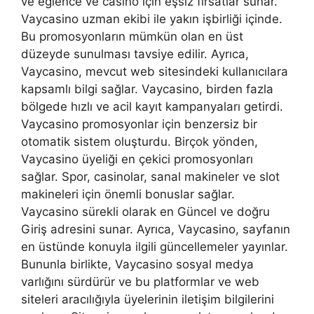
ve eğlence ve casino için eşsiz fırsatlar sunar.
Vaycasino uzman ekibi ile yakın işbirliği içinde.
Bu promosyonların mümkün olan en üst
düzeyde sunulması tavsiye edilir. Ayrıca,
Vaycasino, mevcut web sitesindeki kullanıcılara
kapsamlı bilgi sağlar. Vaycasino, birden fazla
bölgede hızlı ve acil kayıt kampanyaları getirdi.
Vaycasino promosyonlar için benzersiz bir
otomatik sistem oluşturdu. Birçok yönden,
Vaycasino üyeliği en çekici promosyonları
sağlar. Spor, casinolar, sanal makineler ve slot
makineleri için önemli bonuslar sağlar.
Vaycasino sürekli olarak en Güncel ve doğru
Giriş adresini sunar. Ayrıca, Vaycasino, sayfanın
en üstünde konuyla ilgili güncellemeler yayınlar.
Bununla birlikte, Vaycasino sosyal medya
varlığını sürdürür ve bu platformlar ve web
siteleri aracılığıyla üyelerinin iletişim bilgilerini