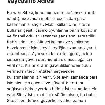
Vaycasino Adresi
Bu web Sitesi, konumunuzdan bağımsız olarak
istediğiniz zaman mobil cihazınızdan para
kazanmanızı sağlar. Mobil kullanıcılar, sitede
bulunan çeşitli casino oyunlarına bahis koyabilir
ve önemli ödüller kazanma şanslarını artırabilir.
Bahislerinizden Güncel kalmak ve yenilerine
hazırlanmak için siteyi istediğiniz zaman ziyaret
edebilirsiniz. Aynı şekilde telefon görüşmeleri
sırasında güven durumunda olumsuzluğa izin
verilmez. Kullanıcıların güvenliklerinden ödün
vermeden tercih ettikleri seçenekleri
kullanmalarına izin verir. Site aynı zamanda para
işlemleri için güvenli ve güvenli bir ortam
sağlayan birkaç yerden biridir. İster standart bir
web Sitesi ister mobil bir sürüm olsun, bu bahis
Sitesi son derece güvenlidir ve her zaman