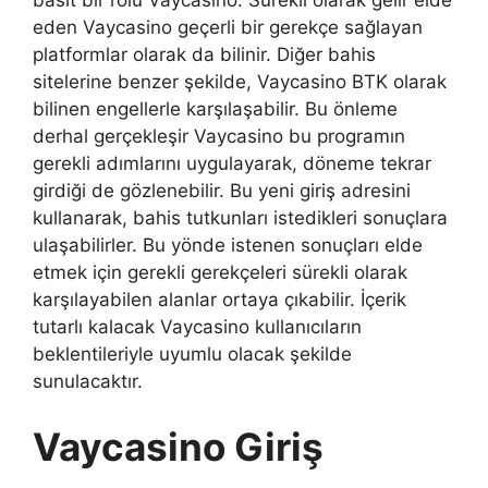
basit bir rolü Vaycasino. Sürekli olarak gelir elde
eden Vaycasino geçerli bir gerekçe sağlayan
platformlar olarak da bilinir. Diğer bahis
sitelerine benzer şekilde, Vaycasino BTK olarak
bilinen engellerle karşılaşabilir. Bu önleme
derhal gerçekleşir Vaycasino bu programın
gerekli adımlarını uygulayarak, döneme tekrar
girdiği de gözlenebilir. Bu yeni giriş adresini
kullanarak, bahis tutkunları istedikleri sonuçlara
ulaşabilirler. Bu yönde istenen sonuçları elde
etmek için gerekli gerekçeleri sürekli olarak
karşılayabilen alanlar ortaya çıkabilir. İçerik
tutarlı kalacak Vaycasino kullanıcıların
beklentileriyle uyumlu olacak şekilde
sunulacaktır.
Vaycasino Giriş