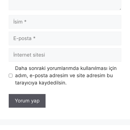
İsim
E-
posta
İnternet
sitesi
Daha sonraki yorumlarımda kullanılması için
adım, e-posta adresim ve site adresim bu
tarayıcıya kaydedilsin.