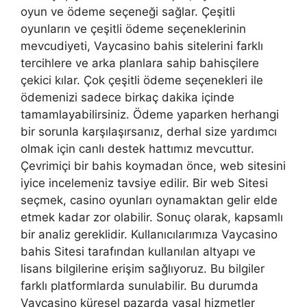
oyun ve ödeme seçeneği sağlar. Çeşitli
oyunların ve çeşitli ödeme seçeneklerinin
mevcudiyeti, Vaycasino bahis sitelerini farklı
tercihlere ve arka planlara sahip bahisçilere
çekici kılar. Çok çeşitli ödeme seçenekleri ile
ödemenizi sadece birkaç dakika içinde
tamamlayabilirsiniz. Ödeme yaparken herhangi
bir sorunla karşılaşırsanız, derhal size yardımcı
olmak için canlı destek hattımız mevcuttur.
Çevrimiçi bir bahis koymadan önce, web sitesini
iyice incelemeniz tavsiye edilir. Bir web Sitesi
seçmek, casino oyunları oynamaktan gelir elde
etmek kadar zor olabilir. Sonuç olarak, kapsamlı
bir analiz gereklidir. Kullanıcılarımıza Vaycasino
bahis Sitesi tarafından kullanılan altyapı ve
lisans bilgilerine erişim sağlıyoruz. Bu bilgiler
farklı platformlarda sunulabilir. Bu durumda
Vaycasino küresel pazarda yasal hizmetler