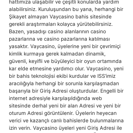
hattımıza ulaşabilir ve çeşitli konularda yardım
alabilirsiniz. Kuruluşundan bu yana, herhangi bir
Şikayet almayan Vaycasino bahis sitesinde
gerekli araştırmaları kolayca yürütebilirsiniz.
Bazen, yasadışı casino alanlarının casino
pazarlarına ve casino pazarlarına katılması
yasaktır. Vaycasino, üyelerine yeni bir çevrimiçi
kimlik kurmaya gerek kalmadan dinamik,
güvenli, keyifli ve büyüleyici bir oyun ortamında
kar elde etmesine yardımcı olur. Vaycasino, yeni
bir bahis teknolojisi ekibi kurdular ve ISS’imiz
aracılığıyla herhangi bir sorunla karşılaşmadan
başarıyla bir Giriş Adresi oluşturdular. Engelli bir
internet adresiyle karşılaşıldığında web
sitesinde derhal yeni bir alan Adresi ve yeni bir
oturum Adresi görüntülenir. Üyelerin heyecan
verici ve kazançlı canlı bahislerde bulunmalarına
izin verin. Vaycasino üyeleri yeni Giriş Adresi ile