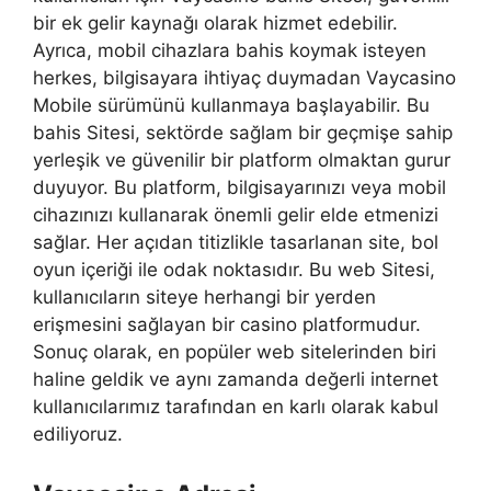
bir ek gelir kaynağı olarak hizmet edebilir.
Ayrıca, mobil cihazlara bahis koymak isteyen
herkes, bilgisayara ihtiyaç duymadan Vaycasino
Mobile sürümünü kullanmaya başlayabilir. Bu
bahis Sitesi, sektörde sağlam bir geçmişe sahip
yerleşik ve güvenilir bir platform olmaktan gurur
duyuyor. Bu platform, bilgisayarınızı veya mobil
cihazınızı kullanarak önemli gelir elde etmenizi
sağlar. Her açıdan titizlikle tasarlanan site, bol
oyun içeriği ile odak noktasıdır. Bu web Sitesi,
kullanıcıların siteye herhangi bir yerden
erişmesini sağlayan bir casino platformudur.
Sonuç olarak, en popüler web sitelerinden biri
haline geldik ve aynı zamanda değerli internet
kullanıcılarımız tarafından en karlı olarak kabul
ediliyoruz.