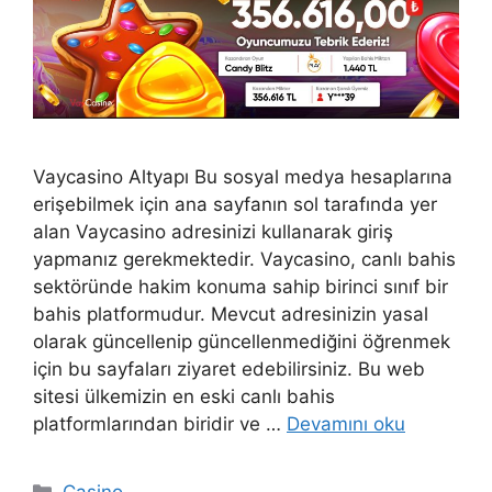
Vaycasino Altyapı Bu sosyal medya hesaplarına
erişebilmek için ana sayfanın sol tarafında yer
alan Vaycasino adresinizi kullanarak giriş
yapmanız gerekmektedir. Vaycasino, canlı bahis
sektöründe hakim konuma sahip birinci sınıf bir
bahis platformudur. Mevcut adresinizin yasal
olarak güncellenip güncellenmediğini öğrenmek
için bu sayfaları ziyaret edebilirsiniz. Bu web
sitesi ülkemizin en eski canlı bahis
platformlarından biridir ve …
Devamını oku
Kategoriler
Casino