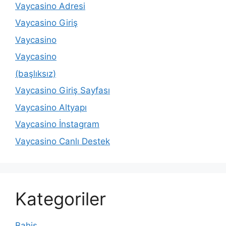
Vaycasino Adresi
Vaycasino Giriş
Vaycasino
Vaycasino
(başlıksız)
Vaycasino Giriş Sayfası
Vaycasino Altyapı
Vaycasino İnstagram
Vaycasino Canlı Destek
Kategoriler
Bahis