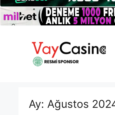
İçeriğe
atla
Ay:
Ağustos 202