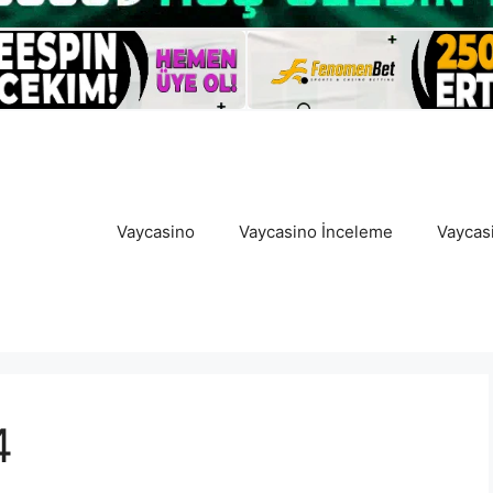
Vaycasino
Vaycasino İnceleme
Vaycasi
4