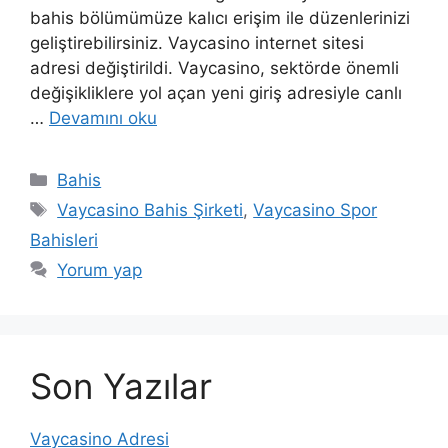
bahis bölümümüze kalıcı erişim ile düzenlerinizi
geliştirebilirsiniz. Vaycasino internet sitesi
adresi değiştirildi. Vaycasino, sektörde önemli
değişikliklere yol açan yeni giriş adresiyle canlı
…
Devamını oku
Kategoriler
Bahis
Etiketler
Vaycasino Bahis Şirketi
,
Vaycasino Spor
Bahisleri
Yorum yap
Son Yazılar
Vaycasino Adresi