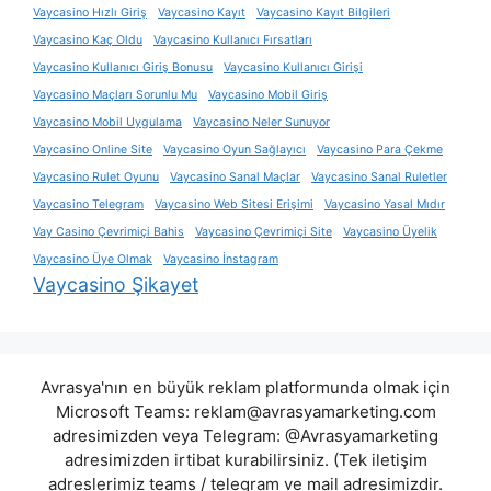
Vaycasino Hızlı Giriş
Vaycasino Kayıt
Vaycasino Kayıt Bilgileri
Vaycasino Kaç Oldu
Vaycasino Kullanıcı Fırsatları
Vaycasino Kullanıcı Giriş Bonusu
Vaycasino Kullanıcı Girişi
Vaycasino Maçları Sorunlu Mu
Vaycasino Mobil Giriş
Vaycasino Mobil Uygulama
Vaycasino Neler Sunuyor
Vaycasino Online Site
Vaycasino Oyun Sağlayıcı
Vaycasino Para Çekme
Vaycasino Rulet Oyunu
Vaycasino Sanal Maçlar
Vaycasino Sanal Ruletler
Vaycasino Telegram
Vaycasino Web Sitesi Erişimi
Vaycasino Yasal Mıdır
Vay Casino Çevrimiçi Bahis
Vaycasino Çevrimiçi Site
Vaycasino Üyelik
Vaycasino Üye Olmak
Vaycasino İnstagram
Vaycasino Şikayet
Avrasya'nın en büyük reklam platformunda olmak için
Microsoft Teams:
reklam@avrasyamarketing.com
adresimizden veya Telegram: @Avrasyamarketing
adresimizden irtibat kurabilirsiniz. (Tek iletişim
adreslerimiz teams / telegram ve mail adresimizdir.