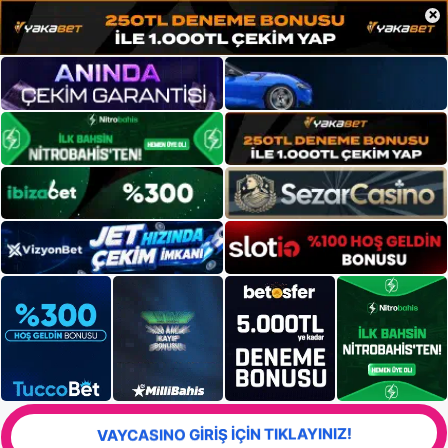
×
VAYCASINO GİRİŞ İÇİN TIKLAYINIZ!