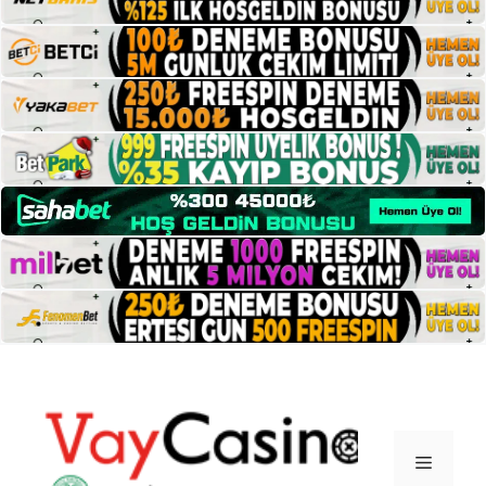
İçeriğe
atla
Menü