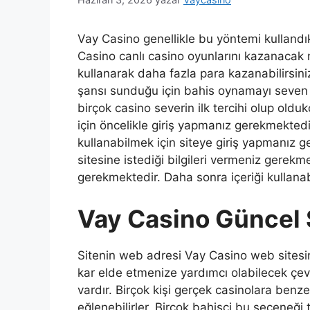
Vay Casino genellikle bu yöntemi kullandı
Casino canlı casino oyunlarını kazanacak 
kullanarak daha fazla para kazanabilirsini
şansı sunduğu için bahis oynamayı seven ki
birçok casino severin ilk tercihi olup old
için öncelikle giriş yapmanız gerekmektedir
kullanabilmek için siteye giriş yapmanız 
sitesine istediği bilgileri vermeniz gerekm
gerekmektedir. Daha sonra içeriği kullanabi
Vay Casino Güncel 
Sitenin web adresi Vay Casino web sites
kar elde etmenize yardımcı olabilecek çevr
vardır. Birçok kişi gerçek casinolara benz
eğlenebilirler. Birçok bahisçi bu seçeneği 