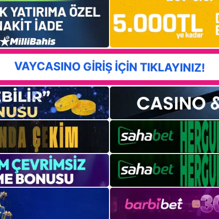
VAYCASINO GİRİŞ İÇİN TIKLAYINIZ!