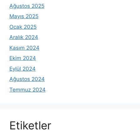
Ağustos 2025
Mayıs 2025
Ocak 2025
Aralık 2024
Kasım 2024
Ekim 2024
Eylül 2024
Ağustos 2024
Temmuz 2024
Etiketler