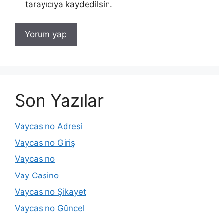
tarayıcıya kaydedilsin.
Son Yazılar
Vaycasino Adresi
Vaycasino Giriş
Vaycasino
Vay Casino
Vaycasino Şikayet
Vaycasino Güncel