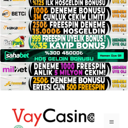
İçeriğe
atla
Menü