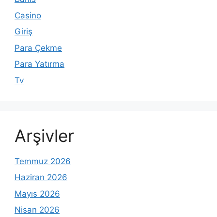
Casino
Giriş
Para Çekme
Para Yatırma
Tv
Arşivler
Temmuz 2026
Haziran 2026
Mayıs 2026
Nisan 2026