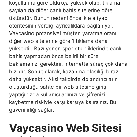
koşullarına göre oldukça yüksek olup, tıklama
sayıları da diğer canlı bahis sitelerine göre
üstündür. Bunun nedeni öncelikle altyapı
otoritesinin verdiği ayrıcalıklara bağlanıyor.
Vaycasino potansiyel müşteri yaratma oranı
diğer web sitelerine göre 1 tıklama daha
yüksektir. Bazı yerler, spor etkinliklerinde canlı
bahis yapmadan önce belirli bir süre
beklemenizi gerektirir. İnternette süreç çok daha
hızlıdır. Sonuç olarak, kazanma olasılığı biraz
daha yüksektir. Aksi takdirde dolandırıcıların
oluşturduğu sahte bir web sitesine giriş
yaptığınızda kullanıcı adınızı ve şifrenizi
kaybetme riskiyle karşı karşıya kalırsınız. Bu
güvenilirliği sağlar.
Vaycasino Web Sitesi