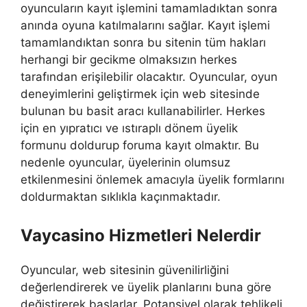
oyuncuların kayıt işlemini tamamladıktan sonra
anında oyuna katılmalarını sağlar. Kayıt işlemi
tamamlandıktan sonra bu sitenin tüm hakları
herhangi bir gecikme olmaksızın herkes
tarafından erişilebilir olacaktır. Oyuncular, oyun
deneyimlerini geliştirmek için web sitesinde
bulunan bu basit aracı kullanabilirler. Herkes
için en yıpratıcı ve ıstıraplı dönem üyelik
formunu doldurup foruma kayıt olmaktır. Bu
nedenle oyuncular, üyelerinin olumsuz
etkilenmesini önlemek amacıyla üyelik formlarını
doldurmaktan sıklıkla kaçınmaktadır.
Vaycasino Hizmetleri Nelerdir
Oyuncular, web sitesinin güvenilirliğini
değerlendirerek ve üyelik planlarını buna göre
değiştirerek başlarlar. Potansiyel olarak tehlikeli