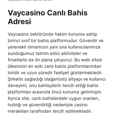
Vaycasino Canlı Bahis
Adresi
Vaycasino sektöründe hakim konuma sahip
birinci sınıf bir bahis platformudur. Güvenilir ve
yetenekli olmamızın yanı sıra kullanıcılarımıza
sunduğumuz tatmin edici aktiviteler ve
fırsatlarla da ön plana çıkıyoruz. Bu web sitesi
ülkemizin en eski canlı bahis platformlarından
biridir ve uzun süredir faaliyet göstermektedir.
Şirketin sağladığı olağanüstü altyapı ve kullanıcı
deneyimi, onu bahisçilerin tercih ettiği bahis
platformları arasında öncü konuma getirmiştir.
Ayrıca site, canlı bahislerdeki uygun oranları,
hızlılığı ve güvenilirliği nedeniyle casino
meraklıları tarafından tercih edilmektedir.