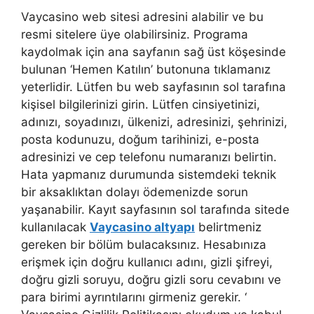
Vaycasino web sitesi adresini alabilir ve bu
resmi sitelere üye olabilirsiniz. Programa
kaydolmak için ana sayfanın sağ üst köşesinde
bulunan ‘Hemen Katılın’ butonuna tıklamanız
yeterlidir. Lütfen bu web sayfasının sol tarafına
kişisel bilgilerinizi girin. Lütfen cinsiyetinizi,
adınızı, soyadınızı, ülkenizi, adresinizi, şehrinizi,
posta kodunuzu, doğum tarihinizi, e-posta
adresinizi ve cep telefonu numaranızı belirtin.
Hata yapmanız durumunda sistemdeki teknik
bir aksaklıktan dolayı ödemenizde sorun
yaşanabilir. Kayıt sayfasının sol tarafında sitede
kullanılacak
Vaycasino altyapı
belirtmeniz
gereken bir bölüm bulacaksınız. Hesabınıza
erişmek için doğru kullanıcı adını, gizli şifreyi,
doğru gizli soruyu, doğru gizli soru cevabını ve
para birimi ayrıntılarını girmeniz gerekir. ‘