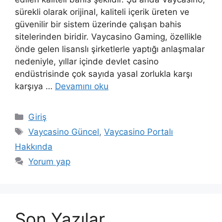
sürekli olarak orijinal, kaliteli içerik üreten ve
güvenilir bir sistem üzerinde çalışan bahis
sitelerinden biridir. Vaycasino Gaming, özellikle
önde gelen lisanslı şirketlerle yaptığı anlaşmalar
nedeniyle, yıllar içinde devlet casino
endüstrisinde çok sayıda yasal zorlukla karşı
karşıya …
Devamını oku
Kategoriler
Giriş
Etiketler
Vaycasino Güncel
,
Vaycasino Portalı
Hakkında
Yorum yap
Son Yazılar