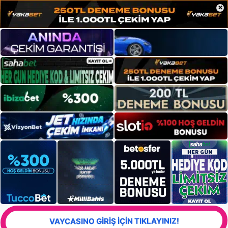
×
VAYCASINO GİRİŞ İÇİN TIKLAYINIZ!