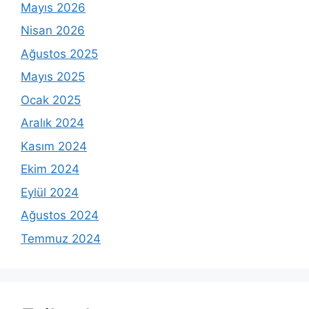
Mayıs 2026
Nisan 2026
Ağustos 2025
Mayıs 2025
Ocak 2025
Aralık 2024
Kasım 2024
Ekim 2024
Eylül 2024
Ağustos 2024
Temmuz 2024