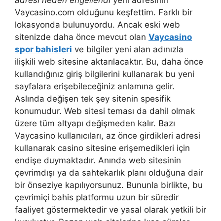
Vaycasino.com olduğunu keşfettim. Farklı bir
lokasyonda bulunuyordu. Ancak eski web
sitenizde daha önce mevcut olan
Vaycasino
spor bahisleri
ve bilgiler yeni alan adınızla
ilişkili web sitesine aktarılacaktır. Bu, daha önce
kullandığınız giriş bilgilerini kullanarak bu yeni
sayfalara erişebileceğiniz anlamına gelir.
Aslında değişen tek şey sitenin spesifik
konumudur. Web sitesi teması da dahil olmak
üzere tüm altyapı değişmeden kalır. Bazı
Vaycasino kullanıcıları, az önce girdikleri adresi
kullanarak casino sitesine erişemedikleri için
endişe duymaktadır. Anında web sitesinin
çevrimdışı ya da sahtekarlık planı olduğuna dair
bir önseziye kapılıyorsunuz. Bununla birlikte, bu
çevrimiçi bahis platformu uzun bir süredir
faaliyet göstermektedir ve yasal olarak yetkili bir