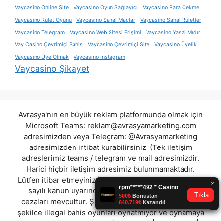
Vaycasino Online Site
Vaycasino Oyun Sağlayıcı
Vaycasino Para Çekme
Vaycasino Rulet Oyunu
Vaycasino Sanal Maçlar
Vaycasino Sanal Ruletler
Vaycasino Telegram
Vaycasino Web Sitesi Erişimi
Vaycasino Yasal Mıdır
Vay Casino Çevrimiçi Bahis
Vaycasino Çevrimiçi Site
Vaycasino Üyelik
Vaycasino Üye Olmak
Vaycasino İnstagram
Vaycasino Şikayet
Avrasya'nın en büyük reklam platformunda olmak için
Microsoft Teams:
reklam@avrasyamarketing.com
adresimizden veya Telegram: @Avrasyamarketing
adresimizden irtibat kurabilirsiniz. (Tek iletişim
adreslerimiz teams / telegram ve mail adresimizdir.
Harici hiçbir iletişim adresimiz bulunmamaktadır.
Lütfen itibar etmeyiniz.) Türkiye yasalarına göre 7258
sayılı kanun uyarınca yasa dışı bahis oynamanın
cezaları mevcuttur. Şu an bulunduğunuz site hiç bir
şekilde illegal bahis oyunları oynatmıyor ve oynamaya