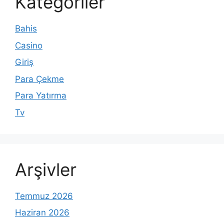
Kategoriler
Bahis
Casino
Giriş
Para Çekme
Para Yatırma
Tv
Arşivler
Temmuz 2026
Haziran 2026