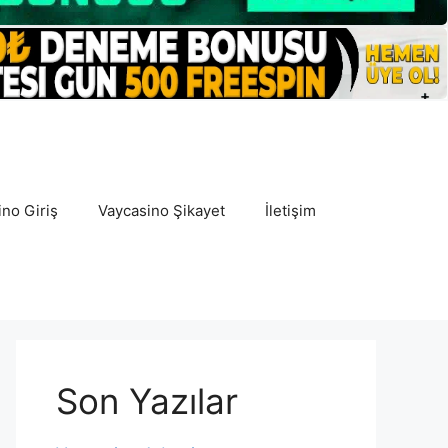
no Giriş
Vaycasino Şikayet
İletişim
Son Yazılar