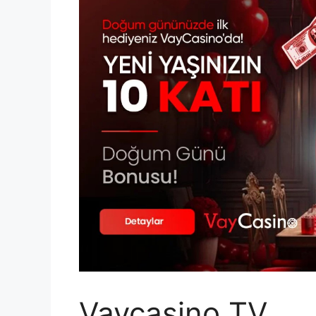
Vaycasino TV