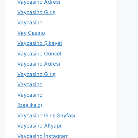
Vaycasino Adresi
Vaycasino Giriş
Vaycasino
Vay Casino
Vaycasino Şikayet
Vaycasino Güncel
Vaycasino Adresi
Vaycasino Giriş
Vaycasino
Vaycasino
(başlıksız)
Vaycasino Giriş Sayfası
Vaycasino Altyapı
Vaycasino İnstagram