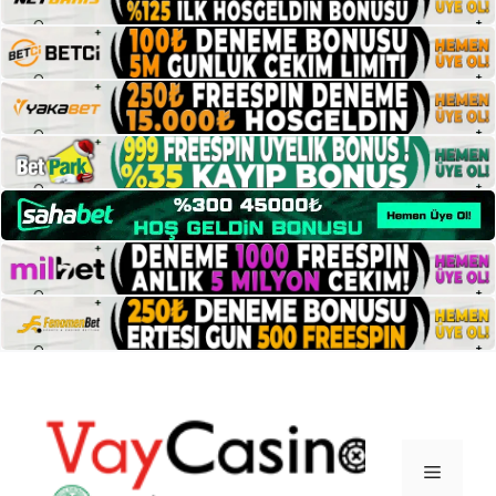
İçeriğe
atla
Menü