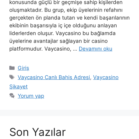
konusunda güçlü bir geçmişe sahip kişilerden
oluşmaktadır. Bu grup, ekip üyelerinin refahını
gerçekten ön planda tutan ve kendi başarılarının
ekibinin başarısıyla iç içe olduğunu anlayan
liderlerden oluşur. Vaycasino bu bağlamda
üyelerine avantajlar sağlayan bir casino
platformudur. Vaycasino, …
Devamını oku
Kategoriler
Giriş
Etiketler
Vaycasino Canlı Bahis Adresi
,
Vaycasino
Şikayet
Yorum yap
Son Yazılar