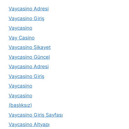
Vaycasino Adresi
Vaycasino Giriş
Vaycasino
Vay Casino
Vaycasino Şikayet
Vaycasino Güncel
Vaycasino Adresi
Vaycasino Giriş
Vaycasino
Vaycasino
(başlıksız)
Vaycasino Giriş Sayfası
Vaycasino Altyapı