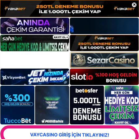
×
VAYCASINO GİRİŞ İÇİN TIKLAYINIZ!