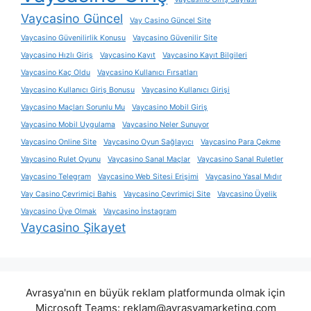
Vaycasino Güncel
Vay Casino Güncel Site
Vaycasino Güvenilirlik Konusu
Vaycasino Güvenilir Site
Vaycasino Hızlı Giriş
Vaycasino Kayıt
Vaycasino Kayıt Bilgileri
Vaycasino Kaç Oldu
Vaycasino Kullanıcı Fırsatları
Vaycasino Kullanıcı Giriş Bonusu
Vaycasino Kullanıcı Girişi
Vaycasino Maçları Sorunlu Mu
Vaycasino Mobil Giriş
Vaycasino Mobil Uygulama
Vaycasino Neler Sunuyor
Vaycasino Online Site
Vaycasino Oyun Sağlayıcı
Vaycasino Para Çekme
Vaycasino Rulet Oyunu
Vaycasino Sanal Maçlar
Vaycasino Sanal Ruletler
Vaycasino Telegram
Vaycasino Web Sitesi Erişimi
Vaycasino Yasal Mıdır
Vay Casino Çevrimiçi Bahis
Vaycasino Çevrimiçi Site
Vaycasino Üyelik
Vaycasino Üye Olmak
Vaycasino İnstagram
Vaycasino Şikayet
Avrasya'nın en büyük reklam platformunda olmak için
Microsoft Teams:
reklam@avrasyamarketing.com