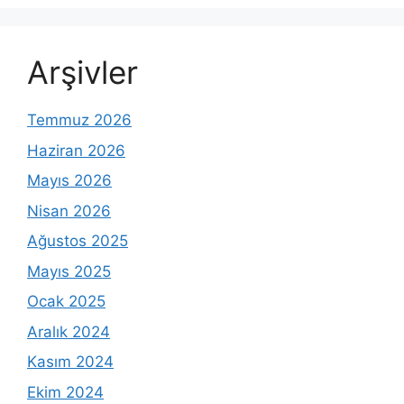
Arşivler
Temmuz 2026
Haziran 2026
Mayıs 2026
Nisan 2026
Ağustos 2025
Mayıs 2025
Ocak 2025
Aralık 2024
Kasım 2024
Ekim 2024