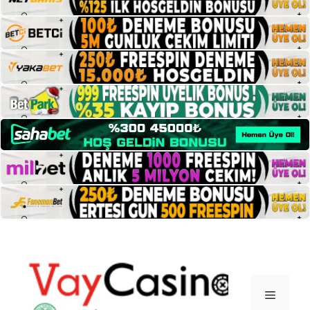
İçeriğe
atla
Menü