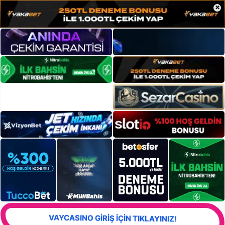
×
VAYCASINO GİRİŞ İÇİN TIKLAYINIZ!